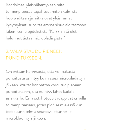
Saadaksesi yleisnäkemyksen mitä
toimenpiteessä tapahtuu, miten kulmista
huolehditaan ja mitkä ovat yleisimmät
kysymykset, suosittelemme sinua aloittamaan
lukemisen blogitekstistä "Kaikki mitä olet
halunnut tietää microbladingista."
2. VALMISTAUDU PIENEEN
PUNOITUKSEEN.
On erittäin harvinaista, että voimakasta
punoitusta esiintyy kulmissasi microbladingin
jälkeen. Mutta kannattaa varautua pieneen
punoitukseen, sitä esiintyy lähes kaikilla
asiakkailla. Erilaiset ihotyypit reagoivat erilailla
toimenpiteeseen, joten pidä se mielessä kun
teet suunnitelmia seuraaville tunneille
microbladingin jälkeen.