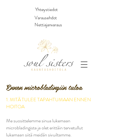
Yhteystiedot
Varausehdot
Nettiajanvaraus
Ennen microbladingiin tuloa
1. MITÄ TULEE TAPAHTUMAAN ENNEN
HOITOA
Me suosittelemme sinua lukemaan
microbladingista ja olet erittäin tervetullut
lukemaan siitä meidän sivuiltamme.