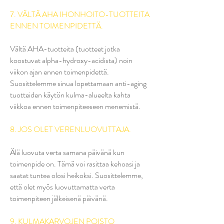
7. VÄLTÄ AHA IHONHOITO-TUOTTEITA
ENNEN TOIMENPIDETTÄ.
Vältä AHA-tuotteita (tuotteet jotka
koostuvat alpha-hydroxy-acidista) noin
viikon ajan ennen toimenpidettä.
Suosittelemme sinua lopettamaan anti-aging
tuotteiden käytön kulma-alueelta kahta
viikkoa ennen toimenpiteeseen menemistä.
8. JOS OLET VERENLUOVUTTAJA.
Älä luovuta verta samana päivänä kun
toimenpide on. Tämä voi rasittaa kehoasi ja
saatat tuntea olosi heikoksi. Suosittelemme,
että olet myös luovuttamatta verta
toimenpiteen jälkeisenä päivänä.
9. KULMAKARVOJEN POISTO