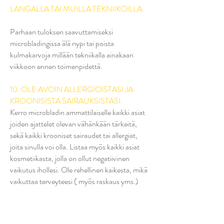
LANGALLA TAI MUILLA TEKNIIKOILLA.
Parhaan tuloksen saavuttamiseksi
microbladingissa älä nypi tai poista
kulmakarvoja millään tekniikalla ainakaan
viikkoon ennen toimenpidettä.
10. OLE AVOIN ALLERGIOISTASI JA
KROONISISTA SAIRAUKSISTASI.
Kerro microbladin ammattilaiselle kaikki asiat
joiden ajattelet olevan vähänkään tärkeitä,
sekä kaikki krooniset sairaudet tai allergiat,
joita sinulla voi olla. Listaa myös kaikki asiat
kosmetiikasta, jolla on ollut negatiivinen
vaikutus ihollesi. Ole rehellinen kaikesta, mikä
vaikuttaa terveyteesi ( myös raskaus yms.)