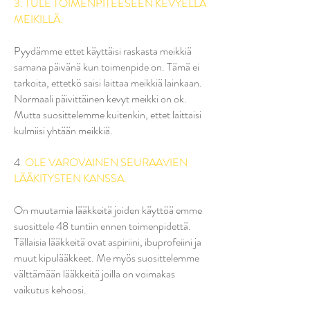
3. TULE TOIMENPITEESEEN KEVYELLÄ
MEIKILLÄ.
Pyydämme ettet käyttäisi raskasta meikkiä
samana päivänä kun toimenpide on. Tämä ei
tarkoita, ettetkö saisi laittaa meikkiä lainkaan.
Normaali päivittäinen kevyt meikki on ok.
Mutta suosittelemme kuitenkin, ettet laittaisi
kulmiisi yhtään meikkiä.
4
. OLE VAROVAINEN SEURAAVIEN
LÄÄKITYSTEN KANSSA.
On muutamia lääkkeitä joiden käyttöä emme
suosittele 48 tuntiin ennen toimenpidettä.
Tällaisia lääkkeitä ovat aspiriini, ibuprofeiini ja
muut kipulääkkeet. Me myös suosittelemme
välttämään lääkkeitä joilla on voimakas
vaikutus kehoosi.