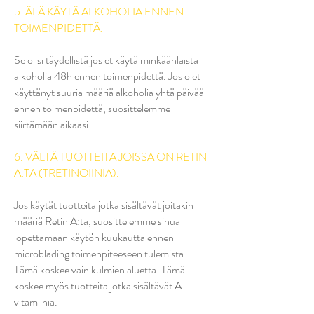
5. ÄLÄ KÄYTÄ ALKOHOLIA ENNEN
TOIMENPIDETTÄ.
Se olisi täydellistä jos et käytä minkäänlaista
alkoholia 48h ennen toimenpidettä. Jos olet
käyttänyt suuria määriä alkoholia yhtä päivää
ennen toimenpidettä, suosittelemme
siirtämään aikaasi.
6. VÄLTÄ TUOTTEITA JOISSA ON RETIN
A:TA (TRETINOIINIA).
Jos käytät tuotteita jotka sisältävät joitakin
määriä Retin A:ta, suosittelemme sinua
lopettamaan käytön kuukautta ennen
microblading toimenpiteeseen tulemista.
Tämä koskee vain kulmien aluetta. Tämä
koskee myös tuotteita jotka sisältävät A-
vitamiinia.