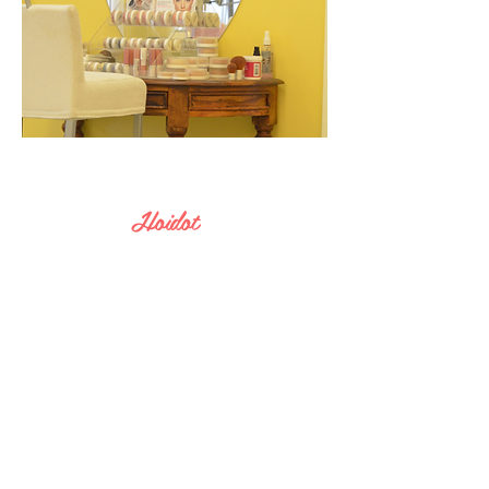
Hoidot
Kestolakkaus
Oman kynnen vahvistus
Manikyyri sähköviilalla
Geelikynnet
Polyakryylikynnet
Lash Lift ripsien kestotaivutus
Kulmien laminointi
Kulmien stailaus ja muotoilut
Light Microblading
Aquarelle Lips huulien kestopigmentointi