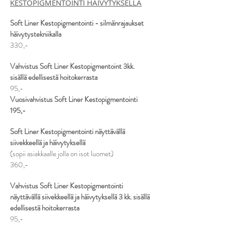
KESTOPIGMENTOINTI HÄIVYTYKSELLÄ
Soft Liner Kestopigmentointi - silmänrajaukset
häivytystekniikalla
330,-
Vahvistus Soft Liner
Kestopigmentoint 3kk.
sisällä edellisestä hoitokerrasta
95,-
Vuosivahvistus
Soft Liner Kestopigmentointi
195,-
Soft Liner Kestopigmentointi näyttävällä
siivekkeellä ja häivytyksellä
(sopii asiakkaalle jolla on isot luomet)
360,-
Vahvistus Soft Liner Kestopigmentointi
näyttävällä siivekkeellä ja häivytyksellä 3 kk. sisällä
edellisestä hoitokerrasta
95,-