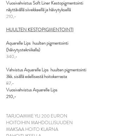
Vuosivahvistus
Soft Liner Kestopigmentointi
näyttävällä siivekkeellä ja häivytyksellä
210,-
HUULTEN KESTOPIGMENTOINTI
Aquarelle Lips huulten pigmentointi
(häivytystekniikalla)
340,-
Vahvistus Aquarelle Lips
huulten pigmentointi
3kk. sisällä edellisestä hoitokerrasta
87,-
Vuosivahvistus
Aquarelle Lips
210,-
TARJOAMME YLI 200 EURON
HOITOIHIN MAHDOLLISUUDEN
MAKSAA HOITO KLARNA