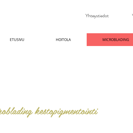
Yhteystiedot
ETUSIVU
HOITOLA
MICROBLADING
oblading kestopigmentointi