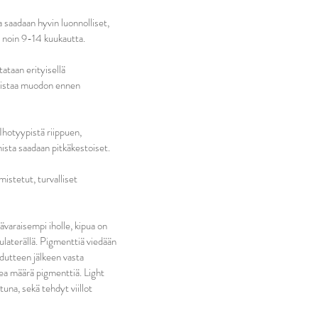
a saadaan hyvin luonnolliset,
n noin 9-14 kuukautta.
ataan erityisellä
rkistaa muodon ennen
Ihotyypistä riippuen,
ista saadaan pitkäkestoiset.
istetut, turvalliset
varaisempi iholle, kipua on
ulaterällä. Pigmenttiä viedään
udutteen jälkeen vasta
kea määrä pigmenttiä. Light
na, sekä tehdyt viillot