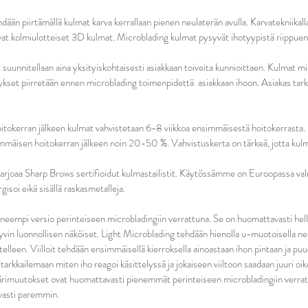
dään piirtämällä kulmat karva kerrallaan pienen neulaterän avulla. Karvatekniikall
vat kolmiulotteiset 3D kulmat. Microblading kulmat pysyvät ihotyypistä riippue
uunnitellaan aina yksityiskohtaisesti asiakkaan toiveita kunnioittaen. Kulmat mit
hykset piirretään ennen microblading toimenpidettä asiakkaan ihoon. Asiakas ta
okerran jälkeen kulmat vahvistetaan 6-8 viikkoa ensimmäisestä hoitokerrasta. 
mmäisen hoitokerran jälkeen noin 20-50 %. Vahvistuskerta on tärkeä, jotta kulm
tarjoaa Sharp Brows sertifioidut kulmastailistit. Käytössämme on Euroopassa valm
gisoi eikä sisällä raskasmetalleja.
neempi versio perinteiseen microbladingiin verrattuna. Se on huomattavasti hellä
vin luonnollisen näköiset. Light Microblading tehdään hienolla u-muotoisella ne
telleen. Viilloit tehdään ensimmäisellä kierroksella ainoastaan ihon pintaan ja pu
kkailemaan miten iho reagoi käsittelyssä ja jokaiseen viiltoon saadaan juuri oi
rimuutokset ovat huomattavasti pienemmät perinteiseen microbladingiin verrattu
vasti paremmin.