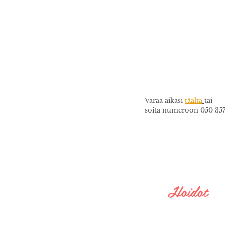
Varaa aikasi
täältä
tai
soita numeroon 050 357
Hoidot
Kestolakkaus
Oman kynnen vahvistus