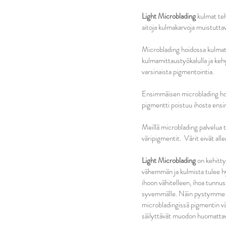
Light Microblading
kulmat teh
aitoja kulmakarvoja muistutta
Microblading hoidossa kulmat s
kulmamittaustyökalulla ja ke
varsinaista pigmentointia.
Ensimmäisen microblading hoit
pigmentti poistuu ihosta ensi
Meillä microblading palvelua 
väripigmentit. Värit eivät aller
Light Microblading
on kehitty
vähemmän ja kulmista tulee hy
ihoon vähitelleen, ihoa tunnus
syvemmälle. Näin pystymme tar
microbladingissä pigmentin vä
säilyttävät muodon huomatta